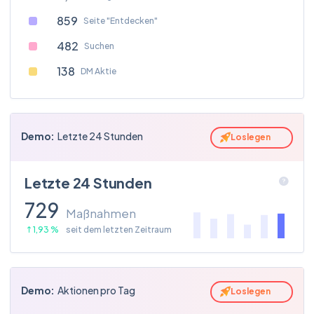
94
expedia
859
Seite "Entdecken"
482
kevinrose
Suchen
68
vacation
138
DM Aktie
heblondevagabond
62
bookingcom
Demo:
Letzte 24 Stunden
Loslegen
Letzte 24 Stunden
729
Maßnahmen
1,93 %
seit dem letzten Zeitraum
Demo:
Aktionen pro Tag
Loslegen