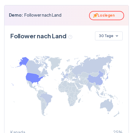
14 minutes ago
millynycldn
75
bookingcom
Demo:
Follower nach Land
Loslegen
tortus
100
bookingcom
Follower nach Land
30 Tage
aplusk
83
expedia
alexisohanian
100
rimowa
neyal99
92
travel
sarasandovalart
77
expedia
Kanada
25%