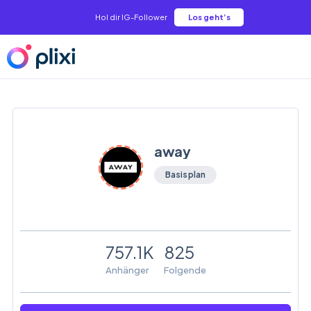
Hol dir IG-Follower
Los geht’s
away
Basisplan
757.1K
825
Anhänger
Folgende