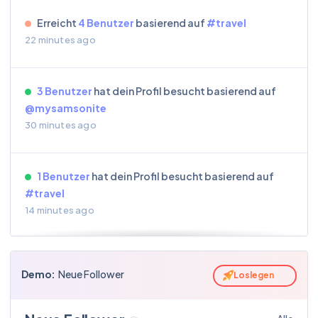
Erreicht
4 Benutzer
basierend auf
#travel
22 minutes ago
3 Benutzer
hat dein Profil besucht basierend auf
@mysamsonite
30 minutes ago
1 Benutzer
hat dein Profil besucht basierend auf
#travel
14 minutes ago
Erreicht
3 Benutzer
basierend auf
@bookingcom
Demo:
Neue Follower
Loslegen
an hour ago