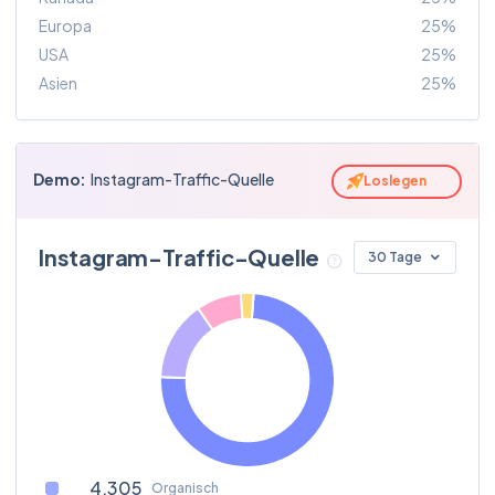
katieholmes212
75
Europa
25%
travelluggage
USA
25%
Asien
25%
sdilmaghani
86
rimowa
kellywearstler
78
Demo:
Instagram-Traffic-Quelle
Loslegen
vacation
neilparikh
Instagram-Traffic-Quelle
30 Tage
94
bookingcom
alyssameiliu
80
mysamsonite
jicecream
64
travelluggage
4,305
jordiepieface
Organisch