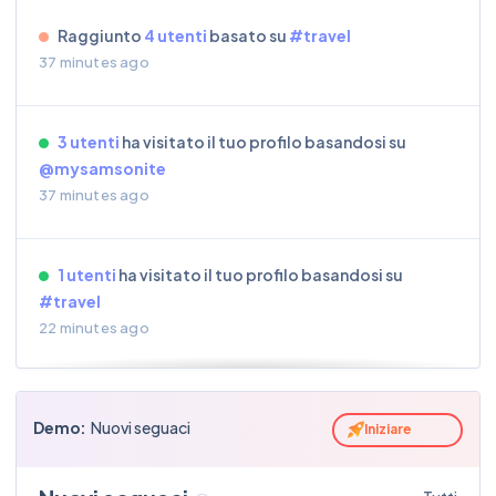
Raggiunto
4 utenti
basato su
#travel
37 minutes ago
3 utenti
ha visitato il tuo profilo basandosi su
@mysamsonite
37 minutes ago
1 utenti
ha visitato il tuo profilo basandosi su
#travel
22 minutes ago
Raggiunto
3 utenti
basato su
@bookingcom
Demo:
Nuovi seguaci
Iniziare
an hour ago