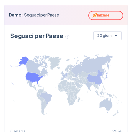
22 minutes ago
millynycldn
75
bookingcom
Demo:
Seguaci per Paese
Iniziare
tortus
100
bookingcom
Seguaci per Paese
30 giorni
aplusk
83
expedia
alexisohanian
100
rimowa
neyal99
92
travel
sarasandovalart
77
expedia
Canada
25%