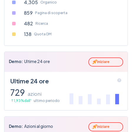
94
4,305
Organico
expedia
859
Pagina di scoperta
kevinrose
482
68
Ricerca
vacation
138
Quota DM
heblondevagabond
62
bookingcom
Demo:
Ultime 24 ore
Iniziare
Ultime 24 ore
729
azioni
1,93%dall'
ultimo periodo
Demo:
Azioni al giorno
Iniziare