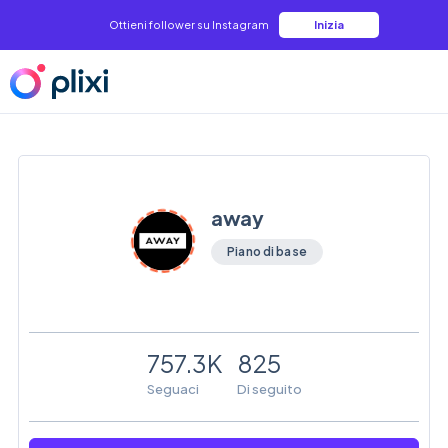
Ottieni follower su Instagram
Inizia
away
Piano di base
757.3K
825
Seguaci
Di seguito