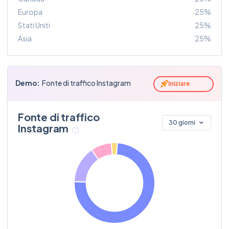
katieholmes212
75
Europa
25%
travelluggage
Stati Uniti
25%
Asia
25%
sdilmaghani
86
rimowa
kellywearstler
78
Demo:
Fonte di traffico Instagram
Iniziare
vacation
neilparikh
Fonte di traffico
94
30 giorni
bookingcom
Instagram
alyssameiliu
80
mysamsonite
jicecream
64
travelluggage
jordiepieface